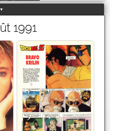
▼
ût 1991