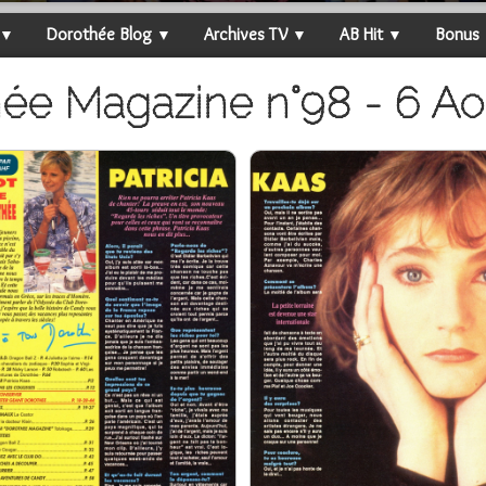
Dorothée Blog
Archives TV
AB Hit
Bonus
▼
▼
▼
▼
ée Magazine n°98 - 6 Ao