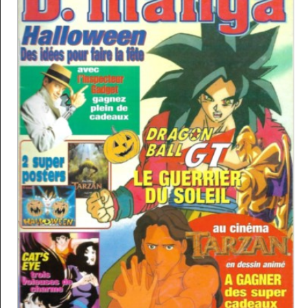
Archives TV
▼
AB Hit
▼
Bonus
▼