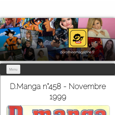
Menu
Home
D.Manga n°458 - Novembre
Dorothée Magazine
▼
1999
Hors-séries
▼
Dorothée Blog
▼