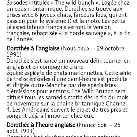
épisodes intitulée « The wild bunch ». Logée chez
un cousin britannique, Dorothée se trouve aux
prises avec 6 joyeux chats, farceurs fous, qui ont
passion pour le système D et la moto. Les petits
téléspectateurs français verront la version
française, rebaptisée « la horde sauvage », à la fin
de l'année.
Dorothée à l’anglaise
(Nous deux – 29 octobre
1991)
Dorothée s'est lancé un nouveau défi : tourner en
anglais et en compagnie d'une
équipe espiègle de chats marionnettes. Cette série
de treize épisodes d'une demi-heure est produite
et dirigée outre-Manche par des spécialistes
d'émissions pour enfants. The Wild Brunch sera
diffusé tous les samedis matin dès la fin du mois
de novembre sur la chaîne britannique Channel
4. Les Américains suivent le projet de très près et
songent déjà à l'importer chez eux.
Dorothée à l’heure anglaise
(France-Soir – 28
août 1991)
Dorothée vient de vivre quinze jours entourée