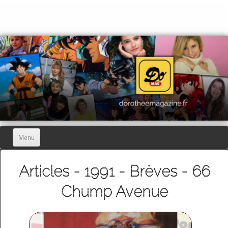
Menu
Home
Articles - 1991 - Brèves - 66
Dorothée Magazine
▼
Chump Avenue
Hors-séries
▼
Dorothée Blog
▼