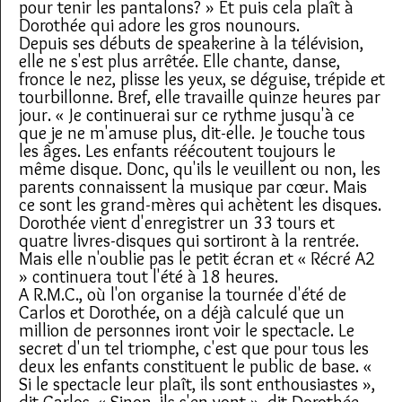
pour tenir les pantalons? » Et puis cela plaît à
Dorothée qui adore les gros nounours.
Depuis ses débuts de speakerine à la télévision,
elle ne s'est plus arrêtée. Elle chante, danse,
fronce le nez, plisse les yeux, se déguise, trépide et
tourbillonne. Bref, elle travaille quinze heures par
jour. « Je continuerai sur ce rythme jusqu'à ce
que je ne m'amuse plus, dit-elle. Je touche tous
les âges. Les enfants réécoutent toujours le
même disque. Donc, qu'ils le veuillent ou non, les
parents connaissent la musique par cœur. Mais
ce sont les grand-mères qui achètent les disques.
Dorothée vient d'enregistrer un 33 tours et
quatre livres-disques qui sortiront à la rentrée.
Mais elle n'oublie pas le petit écran et « Récré A2
» continuera tout l'été à 18 heures.
A R.M.C., où l'on organise la tournée d'été de
Carlos et Dorothée, on a déjà calculé que un
million de personnes iront voir le spectacle. Le
secret d'un tel triomphe, c'est que pour tous les
deux les enfants constituent le public de base. «
Si le spectacle leur plaît, ils sont enthousiastes »,
dit Carlos. « Sinon, ils s'en vont », dit Dorothée.