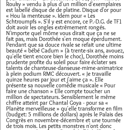
Rouky » vendu à plus d'un million d'exemplaires
est labellé disque de de platine. Disque d'or pour
« Hou la menteuse ». Idem pour « Les
Schtroumpfs ». S'il y est encore, ce P.-D.G. de TF1
doit avoir les ongles extrêmement rongés.
N'importe quel môme vous dirait que ça ne se
fait pas, mais Dorothée s'en moque éperdument.
Pendant que sa douce rivale se refait une ultime
beauté « bébé Cadum » (à trente-six ans, avouez,
qu'elle tient encore bien le choc), Dorothée moins
prudente profite du soleil pour faire éclater ses
talents de chanteuse-danseuse-mime-animatrice
à plein podium RMC découvert. « Je travaille
quinze heures par jour et j'aime ça ». Elle
présente sa nouvelle comédie musicale « Pour
faire une chanson » Elle compte toucher un
million de spectateurs. Sensiblement le même
chiffre atteint par Chantal Goya - pour sa «
Planète merveilleuse » qu'elle transforme en film
(budget: 5 millions de dollars) après le Palais des
Congrès en novembre-décembre et une tournée
de trois mois. Les petits monstres n'ont donc