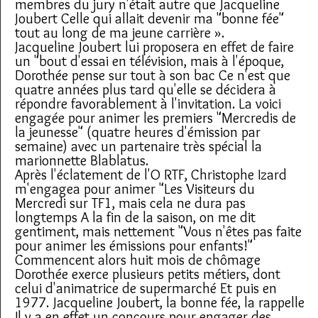
membres du jury n'était autre que Jacqueline
Joubert Celle qui allait devenir ma "bonne fée"
tout au long de ma jeune carrière ».
Jacqueline Joubert lui proposera en effet de faire
un "bout d'essai en télévision, mais à l'époque,
Dorothée pense sur tout à son bac Ce n'est que
quatre années plus tard qu'elle se décidera à
répondre favorablement à l'invitation. La voici
engagée pour animer les premiers "Mercredis de
la jeunesse" (quatre heures d'émission par
semaine) avec un partenaire très spécial la
marionnette Blablatus.
Après l'éclatement de l'O RTF, Christophe Izard
m'engagea pour animer "Les Visiteurs du
Mercredi sur TF1, mais cela ne dura pas
longtemps A la fin de la saison, on me dit
gentiment, mais nettement "Vous n'êtes pas faite
pour animer les émissions pour enfants!"
Commencent alors huit mois de chômage
Dorothée exerce plusieurs petits métiers, dont
celui d'animatrice de supermarché Et puis en
1977. Jacqueline Joubert, la bonne fée, la rappelle
Il y a en effet un concours pour engager des