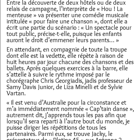
Entre la découverte de deux hôtels ou de deux
relais de campagne, l’interprète de « Hou ! La
menteuse » va présenter une comédie musicale
intitulée « pour faire une chanson », dont elle a
écrit une partie du scénario : « Un spectacle pour
tout public, précise-t-elle, puisque les enfants
auront le droit d’emmener leurs parents… »
En attendant, en compagnie de toute la troupe
dont elle est la vedette, elle répète à raison de
huit heures par jour chacune des chansons et des
ballets. Après quelques exercices à la barre, elle
s’attelle à suivre le rythme imposé par le
chorégraphe Chris Georgiadis, jadis professeur de
Samy Davis Junior, de Liza Minelli et de Sylvie
Vartan.
« Il est venu d’Australie pour la circonstance et
m’a immédiatement nommée « Cap’tain danse »,
autrement dit, j’apprends tous les pas afin que
lorsqu’il sera reparti à l’autre bout du monde, je
puisse diriger les répétitions de tous les
partenaires.
Parmi eux, se trouve Jacky, le
présentateur de « Platine 45 » sur Antenne 2,