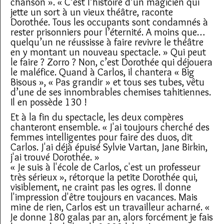
chanson ». « C’est l’histoire d’un magicien qui
jette un sort à un vieux théâtre, raconte
Dorothée. Tous les occupants sont condamnés à
rester prisonniers pour l’éternité. A moins que…
quelqu’un ne réussisse à faire revivre le théâtre
en y montant un nouveau spectacle. » Qui peut
le faire ? Zorro ? Non, c’est Dorothée qui déjouera
le maléfice. Quand à Carlos, il chantera « Big
Bisous », « Pas grandir » et tous ses tubes, vêtu
d’une de ses innombrables chemises tahitiennes.
Il en possède 130 !
Et à la fin du spectacle, les deux compères
chanteront ensemble. « J'ai toujours cherché des
femmes intelligentes pour faire des duos, dit
Carlos. J'ai déjà épuisé Sylvie Vartan, Jane Birkin,
j'ai trouvé Dorothée. »
« Je suis à l'école de Carlos, c'est un professeur
très sérieux », rétorque la petite Dorothée qui,
visiblement, ne craint pas les ogres. Il donne
l'impression d'être toujours en vacances. Mais
mine de rien, Carlos est un travailleur acharné. «
Je donne 180 galas par an, alors forcément je fais