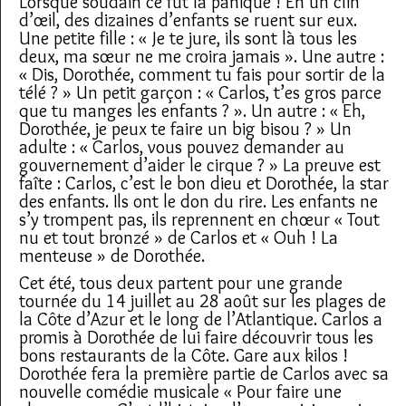
Lorsque soudain ce fût la panique ! En un clin
d’œil, des dizaines d’enfants se ruent sur eux.
Une petite fille : « Je te jure, ils sont là tous les
deux, ma sœur ne me croira jamais ». Une autre :
« Dis, Dorothée, comment tu fais pour sortir de la
télé ? » Un petit garçon : « Carlos, t’es gros parce
que tu manges les enfants ? ». Un autre : « Eh,
Dorothée, je peux te faire un big bisou ? » Un
adulte : « Carlos, vous pouvez demander au
gouvernement d’aider le cirque ? » La preuve est
faîte : Carlos, c’est le bon dieu et Dorothée, la star
des enfants. Ils ont le don du rire. Les enfants ne
s’y trompent pas, ils reprennent en chœur « Tout
nu et tout bronzé » de Carlos et « Ouh ! La
menteuse » de Dorothée.
Cet été, tous deux partent pour une grande
tournée du 14 juillet au 28 août sur les plages de
la Côte d’Azur et le long de l’Atlantique. Carlos a
promis à Dorothée de lui faire découvrir tous les
bons restaurants de la Côte. Gare aux kilos !
Dorothée fera la première partie de Carlos avec sa
nouvelle comédie musicale « Pour faire une