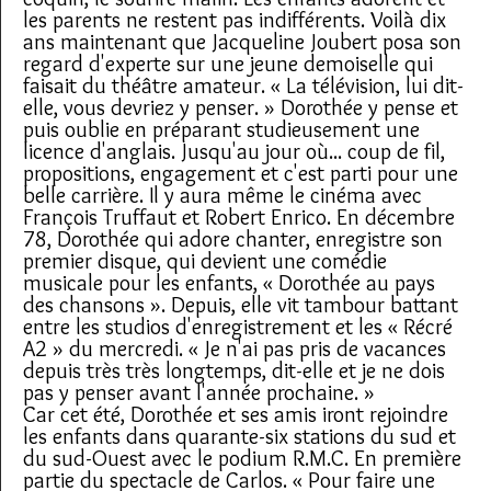
les parents ne restent pas indifférents. Voilà dix
ans maintenant que Jacqueline Joubert posa son
regard d'experte sur une jeune demoiselle qui
faisait du théâtre amateur. « La télévision, lui dit-
elle, vous devriez y penser. » Dorothée y pense et
puis oublie en préparant studieusement une
licence d'anglais. Jusqu'au jour où... coup de fil,
propositions, engagement et c'est parti pour une
belle carrière. Il y aura même le cinéma avec
François Truffaut et Robert Enrico. En décembre
78, Dorothée qui adore chanter, enregistre son
premier disque, qui devient une comédie
musicale pour les enfants, « Dorothée au pays
des chansons ». Depuis, elle vit tambour battant
entre les studios d'enregistrement et les « Récré
A2 » du mercredi. « Je n'ai pas pris de vacances
depuis très très longtemps, dit-elle et je ne dois
pas y penser avant l'année prochaine. »
Car cet été, Dorothée et ses amis iront rejoindre
les enfants dans quarante-six stations du sud et
du sud-Ouest avec le podium R.M.C. En première
partie du spectacle de Carlos. « Pour faire une