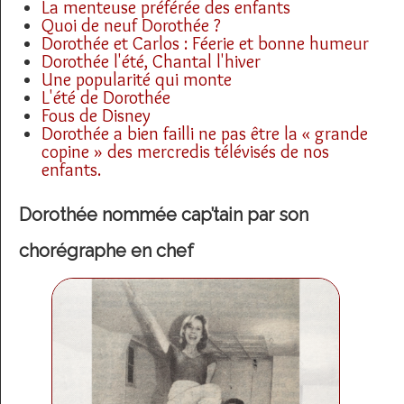
La menteuse préférée des enfants
Quoi de neuf Dorothée ?
Dorothée et Carlos : Féerie et bonne humeur
Archives TV
▼
Dorothée l'été, Chantal l'hiver
Une popularité qui monte
AB Hit
▼
L'été de Dorothée
Fous de Disney
Bonus
Dorothée a bien failli ne pas être la « grande
▼
copine » des mercredis télévisés de nos
enfants.
Dorothée nommée cap’tain par son
chorégraphe en chef